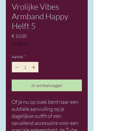
Vrolijke Vibes
Armband Happy
Helft 5
Prijs
€ 10,00
incl.BTW
Aantal
*
In winkelwagen
Of je nu op zoek bent naar een
subtiele aanvulling op je
dagelijkse outfit of een
opvallend accessoire voor een
speciale gelegenheid, de Tube