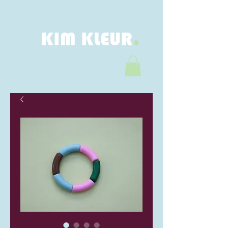
.
KIM KLEUR