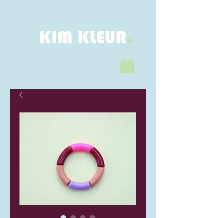
.
KIM KLEUR