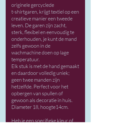
originele gercyclede
t-shirtgaren, krijgt textiel op een
creatieve manier een tweede
leven. De garen zijn zacht,
sterk, flexibel en eenvoudig te
onderhouden, je kunt de mand
zelfs gewoon in de
wachmachine doen op lage
temperatuur.
Elk stuk is met de hand gemaakt
en daardoor volledig uniek;
geen twee manden zijn
hetzelfde. Perfect voor het
opbergen van spullen of
gewoon als decoratie in huis.
Diameter 18, hoogte14cm.
Heb je een specifieke kleur of