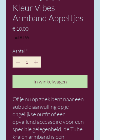
Kleur Vibes
Armband Appeltjes
Prijs
€ 10,00
incl.BTW
Aantal
*
In winkelwagen
Of je nu op zoek bent naar een
subtiele aanvulling op je
dagelijkse outfit of een
opvallend accessoire voor een
speciale gelegenheid, de Tube
kralen armband is een