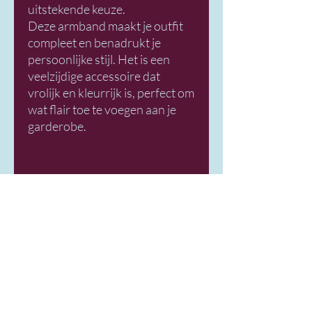
uitstekende keuze.
Deze armband maakt je outfit
compleet en benadrukt je
persoonlijke stijl. Het is een
veelzijdige accessoire dat
vrolijk en kleurrijk is, perfect om
wat flair toe te voegen aan je
garderobe.
Product Informatie
De Tube kralen armband is een
elegante en veelzijdige accessoire die
perfect bij elke outfit past. Deze
armband is vervaardigd met kralen van
Over Mij
acryl, wat zorgt voor een duurzame en
Algemene voorwaarden Interieur
lichte constructie. Door de kralen te