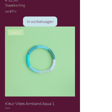
Stapelkorting
incl.BTW
In winkelwagen
Nieuw
Kleur Vibes Armband Aqua 1